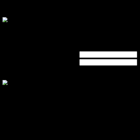
Es wurden insgesamt
15
ver
Login:
Passwort:
[
Passwort vergessen?
]
Keine aktuellen Termine