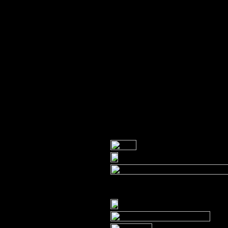
Alle Runden:
Auf dieser Seite erhältst du
abgegeben Tipps. Außerdem 
die festgelegten Tippbegren
Bisher abgegebene Tipps:
8
Tipptendenzen
Heimsiege:
21
(26.3 %)
Remis:
11
(13.8 %)
Auswärtssiege:
48
(60.0 %)
Tippdifferenzen
Remis:
11
(13.8 %)
1-Tor Differenz:
41
(51.3 %)