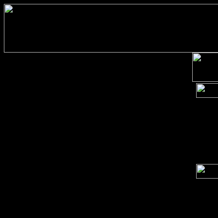
CH
U
L