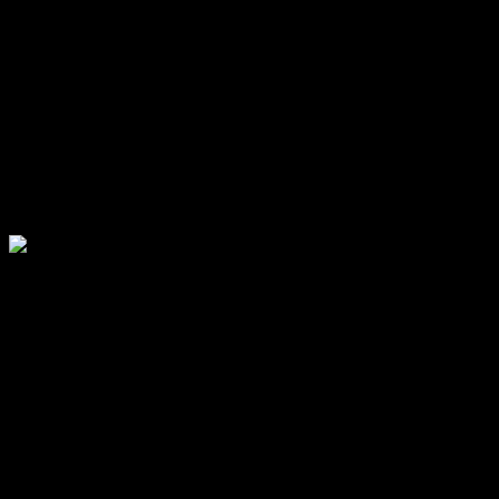
[
Tippru
Champions-Cup: Ergebnis
UTEBA-Pokal: Ergebniss
04.09.2016 - UTEBA-Hinte
Ein Haufen "Positiv-Beklopp